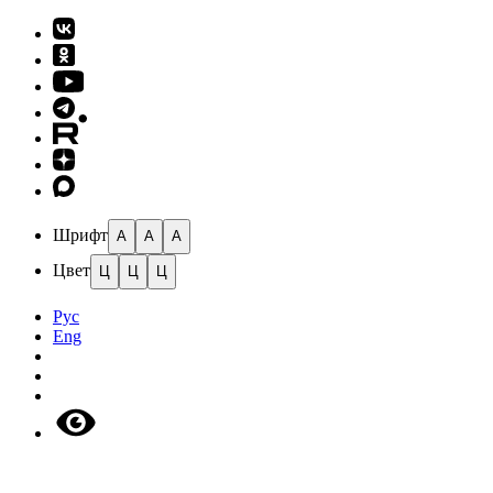
Шрифт
A
A
A
Цвет
Ц
Ц
Ц
Рус
Eng