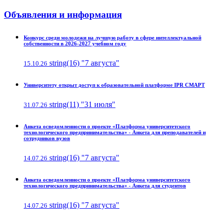
Объявления и информация
Конкурс среди молодежи на лучшую работу в сфере интеллектуальной
собственности в 2026-2027 учебном году
string(16) "7 августа"
15.10.26
Университету открыт доступ к образовательной платформе IPR СМАРТ
string(11) "31 июля"
31.07.26
Анкета осведомленности о проекте «Платформа университетского
технологического предпринимательства» - Анкета для преподавателей и
сотрудников вузов
string(16) "7 августа"
14.07.26
Анкета осведомленности о проекте «Платформа университетского
технологического предпринимательства» - Анкета для студентов
string(16) "7 августа"
14.07.26