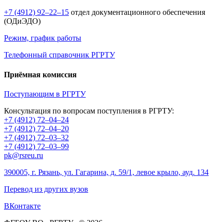
+7 (4912) 92–22–15
отдел документационного обеспечения
(ОДиЭДО)
Режим, график работы
Телефонный справочник РГРТУ
Приёмная комиссия
Поступающим в РГРТУ
Консультация по вопросам поступления в РГРТУ:
+7 (4912) 72–04–24
+7 (4912) 72–04–20
+7 (4912) 72–03–32
+7 (4912) 72–03–99
pk@rsreu.ru
390005, г. Рязань, ул. Гагарина, д. 59/1, левое крыло, ауд. 134
Перевод из других вузов
ВКонтакте