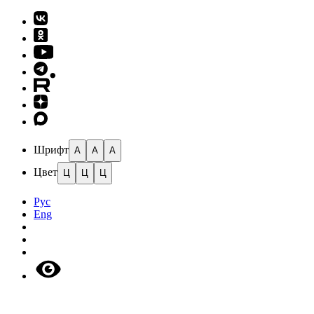
Шрифт
A
A
A
Цвет
Ц
Ц
Ц
Рус
Eng