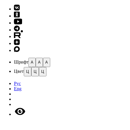
Шрифт
A
A
A
Цвет
Ц
Ц
Ц
Рус
Eng