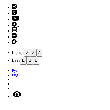
Шрифт
A
A
A
Цвет
Ц
Ц
Ц
Рус
Eng