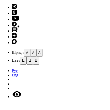
Шрифт
A
A
A
Цвет
Ц
Ц
Ц
Рус
Eng