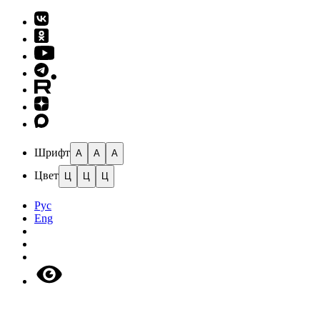
Шрифт
A
A
A
Цвет
Ц
Ц
Ц
Рус
Eng