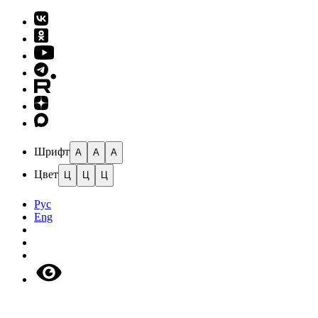
Шрифт
A
A
A
Цвет
Ц
Ц
Ц
Рус
Eng