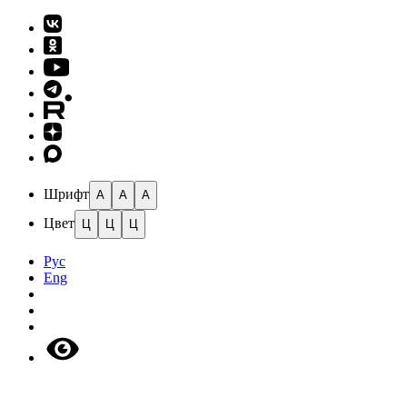
Шрифт
A
A
A
Цвет
Ц
Ц
Ц
Рус
Eng