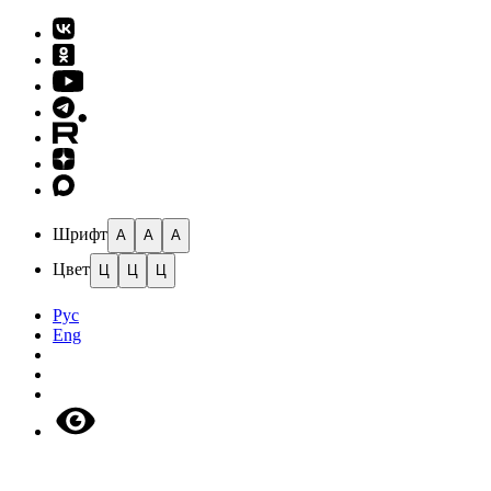
Шрифт
A
A
A
Цвет
Ц
Ц
Ц
Рус
Eng