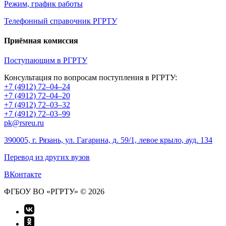
Режим, график работы
Телефонный справочник РГРТУ
Приёмная комиссия
Поступающим в РГРТУ
Консультация по вопросам поступления в РГРТУ:
+7 (4912) 72–04–24
+7 (4912) 72–04–20
+7 (4912) 72–03–32
+7 (4912) 72–03–99
pk@rsreu.ru
390005, г. Рязань, ул. Гагарина, д. 59/1, левое крыло, ауд. 134
Перевод из других вузов
ВКонтакте
ФГБОУ ВО «РГРТУ» © 2026