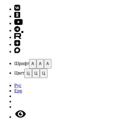
Шрифт
A
A
A
Цвет
Ц
Ц
Ц
Рус
Eng