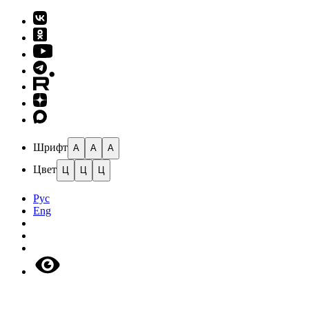
Шрифт
A
A
A
Цвет
Ц
Ц
Ц
Рус
Eng