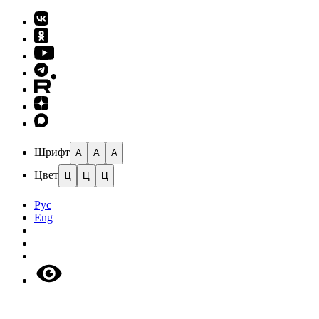
Шрифт
A
A
A
Цвет
Ц
Ц
Ц
Рус
Eng