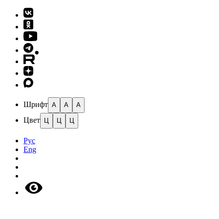
Шрифт
A
A
A
Цвет
Ц
Ц
Ц
Рус
Eng