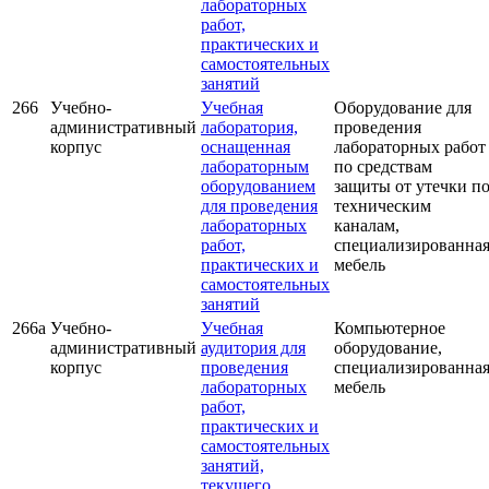
лабораторных
работ,
практических и
самостоятельных
занятий
266
Учебно-
Учебная
Оборудование для
административный
лаборатория,
проведения
корпус
оснащенная
лабораторных работ
лабораторным
по
средствам
оборудованием
защиты от утечки п
для проведения
техническим
лабораторных
каналам,
работ,
специализированна
практических и
мебель
самостоятельных
занятий
266а
Учебно-
Учебная
Компьютерное
административный
аудитория для
оборудование,
корпус
проведения
специализированна
лабораторных
мебель
работ,
практических и
самостоятельных
занятий,
текущего