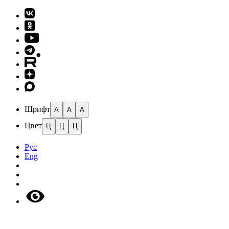
Шрифт
A
A
A
Цвет
Ц
Ц
Ц
Рус
Eng