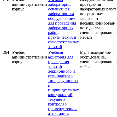
административный
лаборатория,
проведения
корпус
оснащенная
лабораторных работ
лабораторным
по средствам
оборудованием
защиты от
для проведения
несанкционирован-
лабораторных
ного доступа,
работ,
специализированна
практических и
мебель
самостоятельных
занятий
264
Учебно-
Учебная
Мультимедийное
административный
аудитория для
оборудование,
корпус
проведения
специализированна
занятий
мебель
лекционного и
семинарского
типа, групповых
и
индивидуальных
консультаций,
текущего
контроля и
промежуточной
аттестации,