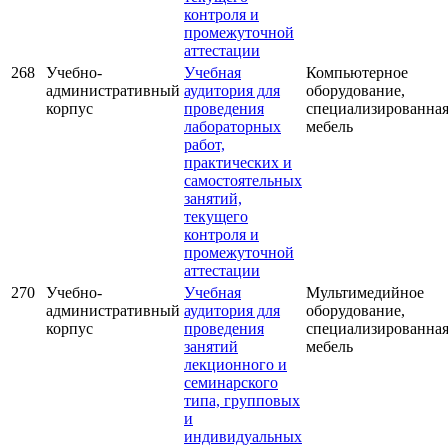
контроля и
промежуточной
аттестации
268
Учебно-
Учебная
Компьютерное
административный
аудитория для
оборудование,
корпус
проведения
специализированна
лабораторных
мебель
работ,
практических и
самостоятельных
занятий,
текущего
контроля и
промежуточной
аттестации
270
Учебно-
Учебная
Мультимедийное
административный
аудитория для
оборудование,
корпус
проведения
специализированна
занятий
мебель
лекционного и
семинарского
типа, групповых
и
индивидуальных