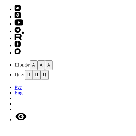
Шрифт
A
A
A
Цвет
Ц
Ц
Ц
Рус
Eng