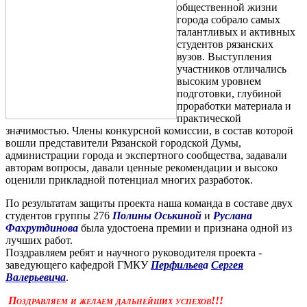
общественной жизни
города собрало самых
талантливых и активных
студентов рязанских
вузов. Выступления
участников отличались
высоким уровнем
подготовки, глубиной
проработки материала и
практической
значимостью. Члены конкурсной комиссии, в состав которой
вошли представители Рязанской городской Думы,
администрации города и экспертного сообщества, задавали
авторам вопросы, давали ценные рекомендации и высоко
оценили прикладной потенциал многих разработок.
По результатам защиты проекта наша команда в составе двух
студентов группы 276
Полины Оськиной
и
Руслана
Фахрутдинова
была удостоена премии и признана одной из
лучших работ.
Поздравляем ребят и научного руководителя проекта -
заведующего кафедрой ГМКУ
Перфильев
а
Сергея
Валерьевича
.
Поздравляем и желаем дальнейших успехов!!!