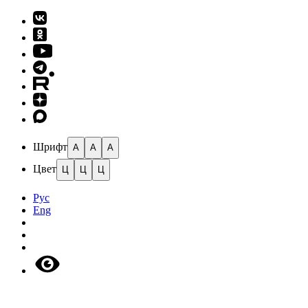
Шрифт
A
A
A
Цвет
Ц
Ц
Ц
Рус
Eng