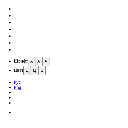
Шрифт
A
A
A
Цвет
Ц
Ц
Ц
Рус
Eng