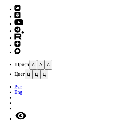
Шрифт
A
A
A
Цвет
Ц
Ц
Ц
Рус
Eng