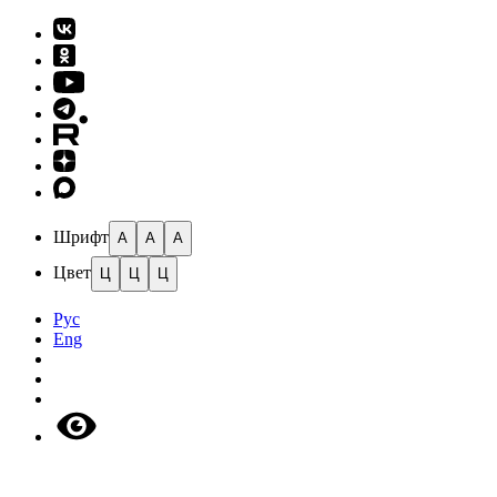
Шрифт
A
A
A
Цвет
Ц
Ц
Ц
Рус
Eng