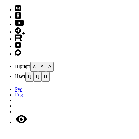
Шрифт
A
A
A
Цвет
Ц
Ц
Ц
Рус
Eng