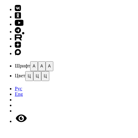
Шрифт
A
A
A
Цвет
Ц
Ц
Ц
Рус
Eng