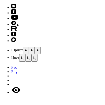
Шрифт
A
A
A
Цвет
Ц
Ц
Ц
Рус
Eng