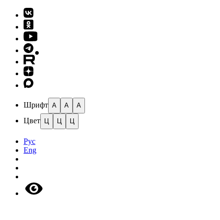
Шрифт
A
A
A
Цвет
Ц
Ц
Ц
Рус
Eng