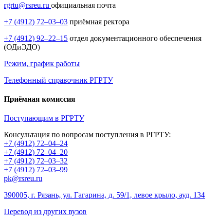
rgrtu@rsreu.ru
официальная почта
+7 (4912) 72–03–03
приёмная ректора
+7 (4912) 92–22–15
отдел документационного обеспечения
(ОДиЭДО)
Режим, график работы
Телефонный справочник РГРТУ
Приёмная комиссия
Поступающим в РГРТУ
Консультация по вопросам поступления в РГРТУ:
+7 (4912) 72–04–24
+7 (4912) 72–04–20
+7 (4912) 72–03–32
+7 (4912) 72–03–99
pk@rsreu.ru
390005, г. Рязань, ул. Гагарина, д. 59/1, левое крыло, ауд. 134
Перевод из других вузов