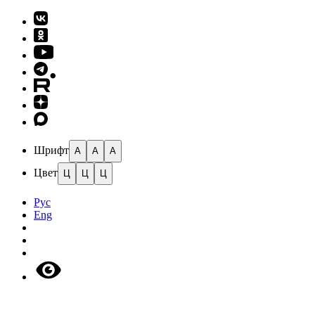
Шрифт
A
A
A
Цвет
Ц
Ц
Ц
Рус
Eng