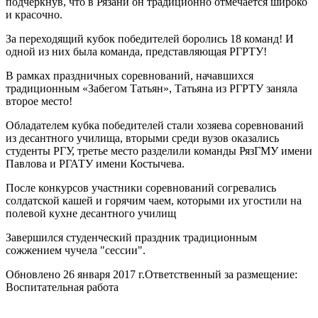
подчеркнув, что в Рязани он традиционно отмечается широко
и красочно.
За переходящий кубок победителей боролись 18 команд! И
одной из них была команда, представляющая РГРТУ!
В рамках праздничных соревнований, начавшихся
традиционным «Забегом Татьян», Татьяна из РГРТУ заняла
второе место!
Обладателем кубка победителей стали хозяева соревнований
из десантного училища, вторыми среди вузов оказались
студенты РГУ, третье место разделили команды РязГМУ имени
Павлова и РГАТУ имени Костычева.
После конкурсов участники соревнований согревались
солдатской кашей и горячим чаем, которыми их угостили на
полевой кухне десантного училищ
Завершился студенческий праздник традиционным
сожжением чучела "сессии".
Обновлено 26 января 2017 г.
Ответственный за размещение:
Воспитательная работа