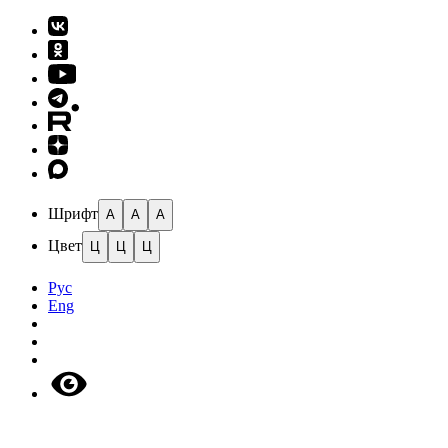
Шрифт
A
A
A
Цвет
Ц
Ц
Ц
Рус
Eng