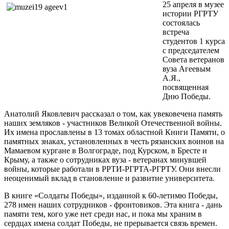
25 апреля в музее
истории РГРТУ
состоялась
встреча
студентов 1 курса
с председателем
Совета ветеранов
вуза Агеевым
А.Я.,
посвященная
Дню Победы.
Анатолий Яковлевич рассказал о том, как увековечена память
наших земляков - участников Великой Отечественной войны.
Их имена прославлены в 13 томах областной Книги Памяти, о
памятных знаках, установленных в честь рязанских воинов на
Мамаевом кургане в Волгограде, под Курском, в Бресте и
Крыму, а также о сотрудниках вуза - ветеранах минувшей
войны, которые работали в РРТИ-РГРТА-РГРТУ. Они внесли
неоценимый вклад в становление и развитие университета.
В книге «Солдаты Победы», изданной к 60-летимю Победы,
278 имен наших сотрудников - фронтовиков. Эта книга - дань
памяти тем, кого уже нет среди нас, и пока мы храним в
сердцах имена солдат Победы, не прерывается связь времен.