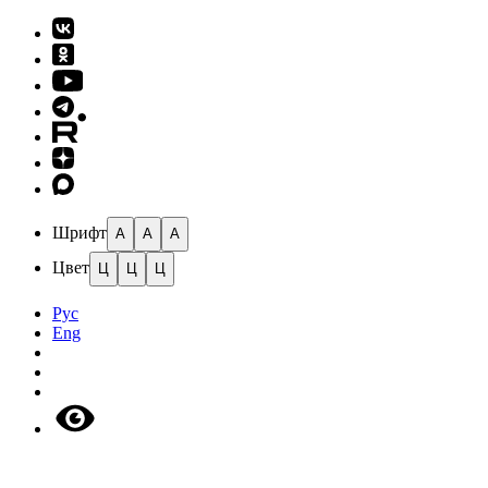
Шрифт
A
A
A
Цвет
Ц
Ц
Ц
Рус
Eng