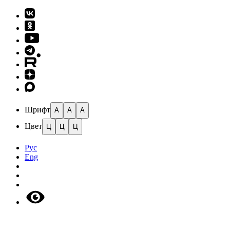
Шрифт
A
A
A
Цвет
Ц
Ц
Ц
Рус
Eng