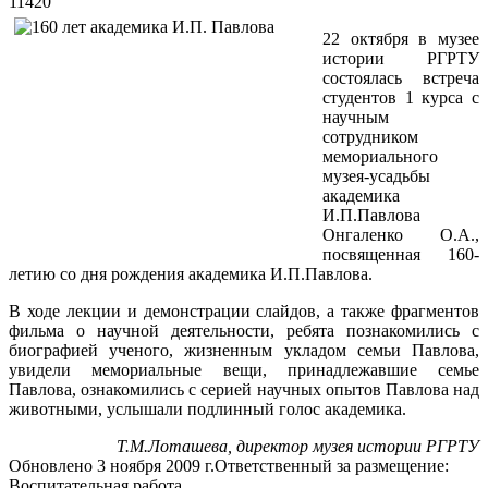
11420
22 октября в музее
истории РГРТУ
состоялась встреча
студентов 1 курса с
научным
сотрудником
мемориального
музея-усадьбы
академика
И.П.Павлова
Онгаленко О.А.,
посвященная 160-
летию со дня рождения академика И.П.Павлова.
В ходе лекции и демонстрации слайдов, а также фрагментов
фильма о научной деятельности, ребята познакомились с
биографией ученого, жизненным укладом семьи Павлова,
увидели мемориальные вещи, принадлежавшие семье
Павлова, ознакомились с серией научных опытов Павлова над
животными, услышали подлинный голос академика.
Т.М.Лоташева, директор музея истории РГРТУ
Обновлено 3 ноября 2009 г.
Ответственный за размещение:
Воспитательная работа