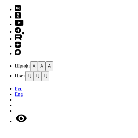
Шрифт
A
A
A
Цвет
Ц
Ц
Ц
Рус
Eng