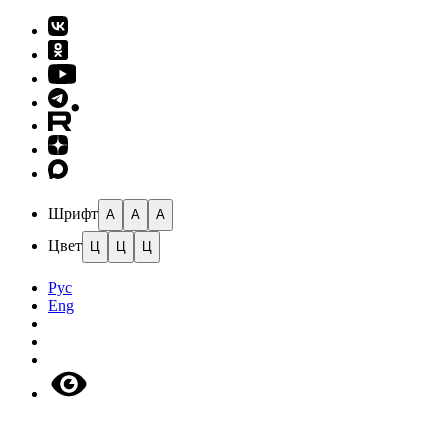
Шрифт
A
A
A
Цвет
Ц
Ц
Ц
Рус
Eng