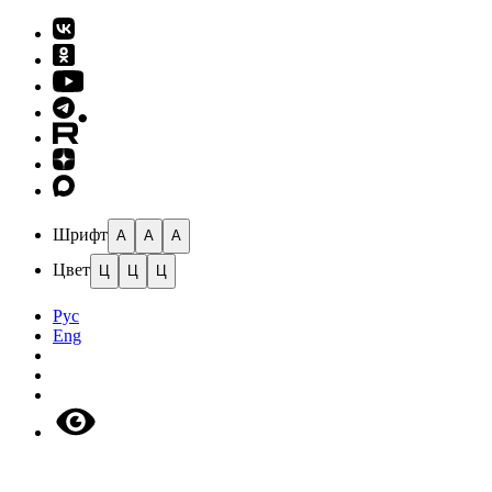
Шрифт
A
A
A
Цвет
Ц
Ц
Ц
Рус
Eng