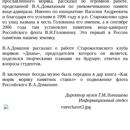
прославленного моряка, рассказал об огромной работе,
проделанной В.А.Домахиным по увековечиванию памяти
вице-адмирала. Именно по инициативе Василия Андреевича
и благодаря его усилиям в 1996 году в р.п. Старожилово одна
из улиц названа в честь Головнина его именем, а в сентябре
2006 года там установлен памятник вице-адмиралу
Российского флота В.Н.Головнину. Это первый в России
памятник нашему земляку.
В.А.Домахин рассказал о работе Старожиловского клуба
моряков «Диана», председателем которого он является,
поделился творческими планами на будущее, ответил на
вопросы студентов.
В заключение беседы музею была передана в дар книга «Как
моряк моряку памятник ставил» о подвижнике флота
Российского В.А.Домахине.
Директор музея Т.М.Лоташева
Информационный отдел