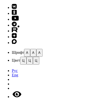
Шрифт
A
A
A
Цвет
Ц
Ц
Ц
Рус
Eng