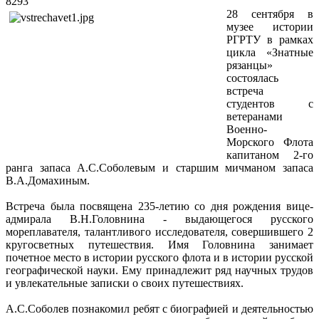
8293
28 сентября в
музее истории
РГРТУ в рамках
цикла «Знатные
рязанцы»
состоялась
встреча
студентов с
ветеранами
Военно-
Морского Флота
капитаном 2-го
ранга запаса А.С.Соболевым и старшим мичманом запаса
В.А.Домахиным.
Встреча была посвящена 235-летию со дня рождения вице-
адмирала В.Н.Головнина - выдающегося русского
мореплавателя, талантливого исследователя, совершившего 2
кругосветных путешествия. Имя Головнина занимает
почетное место в истории русского флота и в истории русской
географической науки. Ему принадлежит ряд научных трудов
и увлекательные записки о своих путешествиях.
А.С.Соболев познакомил ребят с биографией и деятельностью