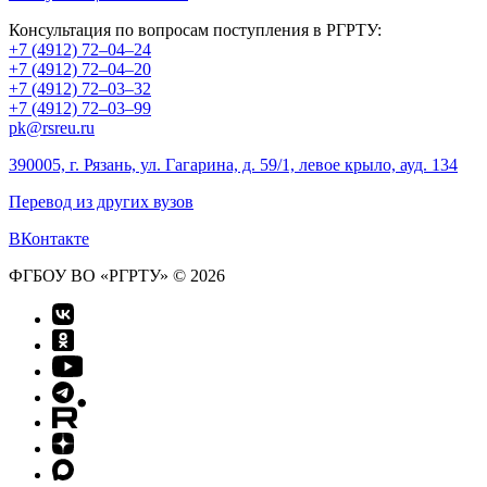
Консультация по вопросам поступления в РГРТУ:
+7 (4912) 72–04–24
+7 (4912) 72–04–20
+7 (4912) 72–03–32
+7 (4912) 72–03–99
pk@rsreu.ru
390005, г. Рязань, ул. Гагарина, д. 59/1, левое крыло, ауд. 134
Перевод из других вузов
ВКонтакте
ФГБОУ ВО «РГРТУ» © 2026