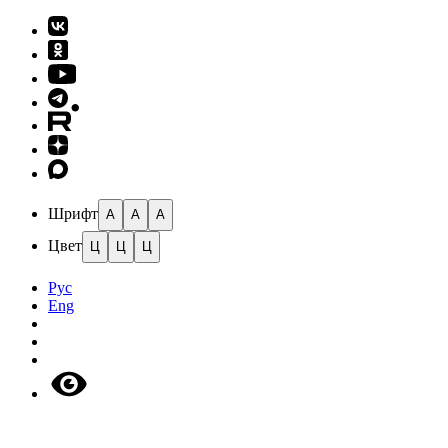
Шрифт
A
A
A
Цвет
Ц
Ц
Ц
Рус
Eng