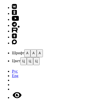
Шрифт
A
A
A
Цвет
Ц
Ц
Ц
Рус
Eng