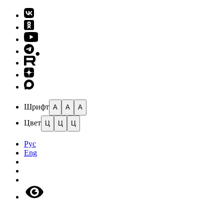
Шрифт
A
A
A
Цвет
Ц
Ц
Ц
Рус
Eng