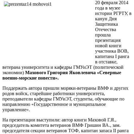
20 февраля 2014
года в музее
истории РГРТУ, в
канун Дня
Защитника
Отечества
прошла
презентация
новой книги
участника ВОВ,
капитана
I
ранга
в отставке,
ветерана университета и кафедры ГМУиЭТ (политической
экономии)
Махового Григория Яковлевича «Северные
военно-морские повести».
Поддержать автора пришли моряки-ветераны ВМФ и других
родов войск, старейшие работники университета,
преподаватели кафедры ГМУиЭТ, студенты, обучающие по
направлению «Государственное и муниципальное
управление».
На презентации выступили: автор книги Маховой Г.Я.,
председатель комитета ветеранов ВМФ Гришин ВА., зам.
председателя секции ветеранов ТОФ, капитан запаса
II
ранга