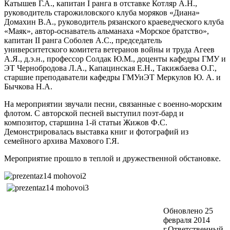
Катышев Г.А., капитан
I
ранга в отставке Котляр А.Н.,
руководитель старожиловского клуба моряков «Диана»
Домахин В.А., руководитель рязанского краеведческого клуба
«Маяк», автор-оснаватель альманаха «Морское братство»,
капитан
II
ранга Соболев А.С., председатель
университетского комитета ветеранов войны и труда Агеев
А.Я., д.э.н., профессор Солдак Ю.М., доценты кафедры ГМУ и
ЭТ Чернобродова Л.А., Капацинская Е.Н., Такижбаева О.Г.,
старшие преподаватели кафедры ГМУиЭТ Меркулов Ю. А. и
Бычкова Н.А.
На мероприятии звучали песни, связанные с военно-морским
флотом. С авторской песней выступил поэт-бард и
композитор, старшина 1-й статьи Жижов Ф.С.
Демонстрировалась выставка книг и фотографий из
семейного архива Махового Г.Я.
Мероприятие прошло в теплой и дружественной обстановке.
Обновлено 25
февраля 2014
г.
Ответственный