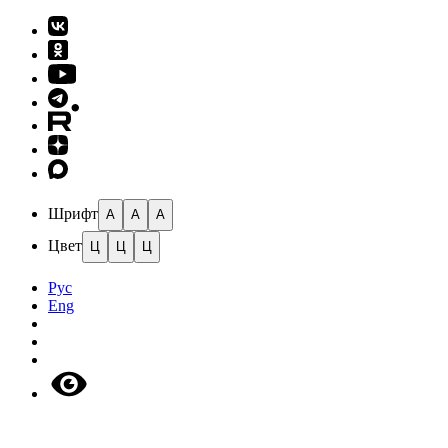
Шрифт
A
A
A
Цвет
Ц
Ц
Ц
Рус
Eng