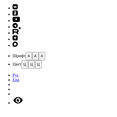
Шрифт
A
A
A
Цвет
Ц
Ц
Ц
Рус
Eng