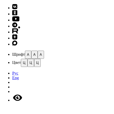
Шрифт
A
A
A
Цвет
Ц
Ц
Ц
Рус
Eng