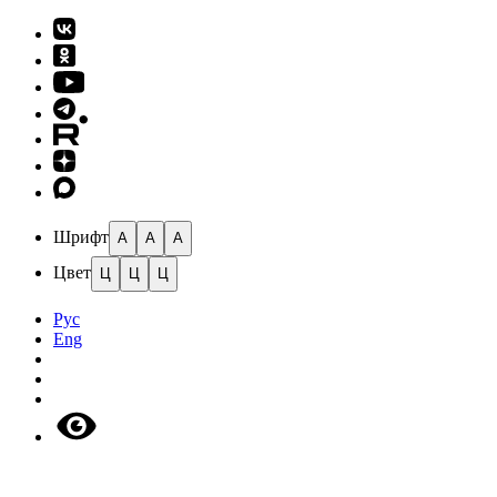
Шрифт
A
A
A
Цвет
Ц
Ц
Ц
Рус
Eng