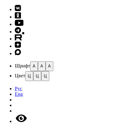
Шрифт
A
A
A
Цвет
Ц
Ц
Ц
Рус
Eng