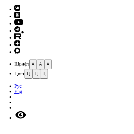
Шрифт
A
A
A
Цвет
Ц
Ц
Ц
Рус
Eng