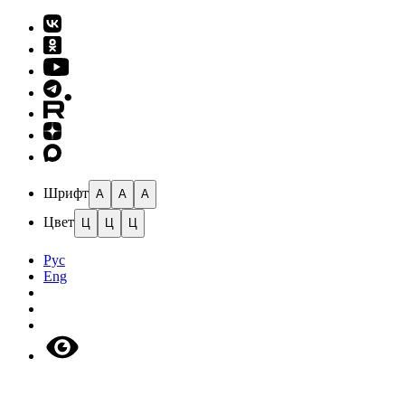
Шрифт
A
A
A
Цвет
Ц
Ц
Ц
Рус
Eng