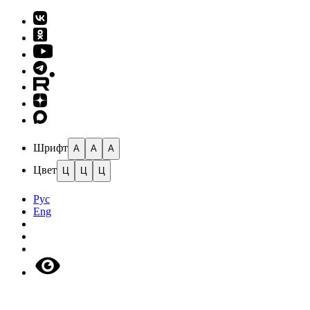
Шрифт
A
A
A
Цвет
Ц
Ц
Ц
Рус
Eng