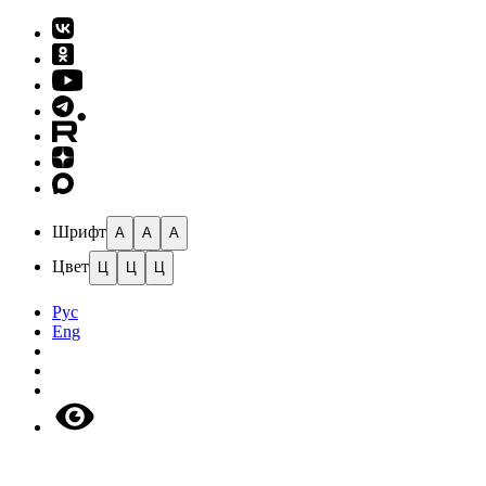
Шрифт
A
A
A
Цвет
Ц
Ц
Ц
Рус
Eng