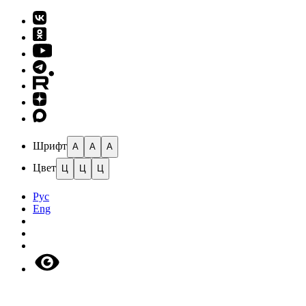
Шрифт
A
A
A
Цвет
Ц
Ц
Ц
Рус
Eng