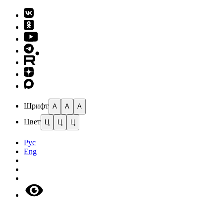
Шрифт
A
A
A
Цвет
Ц
Ц
Ц
Рус
Eng