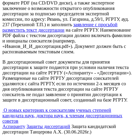
формате PDF (на CD/DVD диске), а также экспертное
заключение о возможности открытого опубликования
диссертации за подписью председателя экспертной
комиссии, по адресу: Рязань, ул. Гагарина, д.59/1, РГРТУ, ауд.
237 (Терехиной Т.П.) и заполнить
заявление с просьбой
разместить текст диссертации
на сайте РГРТУ. Наименование
PDF файла с текстом диссертации должно включать фамилию
и инициалы соискателя (например,
«Иванов_И_И_диссертация.pdf»). Документ должен быть с
распознаваемым текстовым слоем.
В диссертационный совет документы для принятия
диссертации к защите подаются при условии наличия текста
диссертации на сайте РГРТУ («Аспиранту» - «Диссертации»).
Размещенные на сайте РГРТУ диссертации соискателей
удаляются с сайта РГРТУ, если по истечении 2-х месяцев со
дня опубликования текста диссертации на сайте РГРТУ
соискатель не подал заявление о принятии диссертации к
защите в диссертационный совет, созданный на базе РГРТУ.
О новых критериях к соискателям ученых степеней
кандидата наук, доктора наук, к членам диссертационных
советов
Аспиранту
Защиты диссертаций
Защита кандидатской
диссертации Танцерова А.Х. (30.06.2026г.)