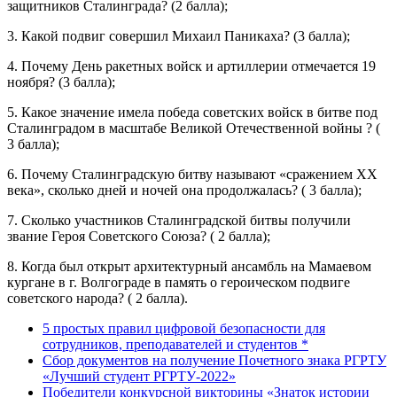
защитников Сталинграда? (2 балла);
3. Какой подвиг совершил Михаил Паникаха? (3 балла);
4. Почему День ракетных войск и артиллерии отмечается 19
ноября? (3 балла);
5. Какое значение имела победа советских войск в битве под
Сталинградом в масштабе Великой Отечественной войны ? (
3 балла);
6. Почему Сталинградскую битву называют «сражением ХХ
века», сколько дней и ночей она продолжалась? ( 3 балла);
7. Сколько участников Сталинградской битвы получили
звание Героя Советского Союза? ( 2 балла);
8. Когда был открыт архитектурный ансамбль на Мамаевом
кургане в г. Волгограде в память о героическом подвиге
советского народа? ( 2 балла).
5 простых правил цифровой безопасности для
сотрудников, преподавателей и студентов *
Сбор документов на получение Почетного знака РГРТУ
«Лучший студент РГРТУ-2022»
Победители конкурсной викторины «Знаток истории