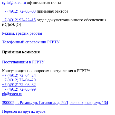
rgrtu@rsreu.ru
официальная почта
+7 (4912) 72–03–03
приёмная ректора
+7 (4912) 92–22–15
отдел документационного обеспечения
(ОДиЭДО)
Режим, график работы
Телефонный справочник РГРТУ
Приёмная комиссия
Поступающим в РГРТУ
Консультация по вопросам поступления в РГРТУ:
+7 (4912) 72–04–24
+7 (4912) 72–04–20
+7 (4912) 72–03–32
+7 (4912) 72–03–99
pk@rsreu.ru
390005, г. Рязань, ул. Гагарина, д. 59/1, левое крыло, ауд. 134
Перевод из других вузов