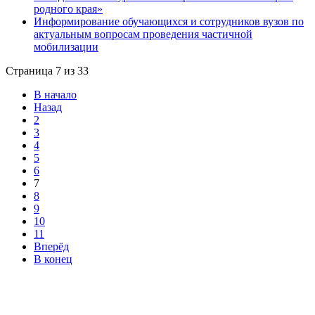
родного края»
Информирование обучающихся и сотрудников вузов по
актуальным вопросам проведения частичной
мобилизации
Страница 7 из 33
В начало
Назад
2
3
4
5
6
7
8
9
10
11
Вперёд
В конец