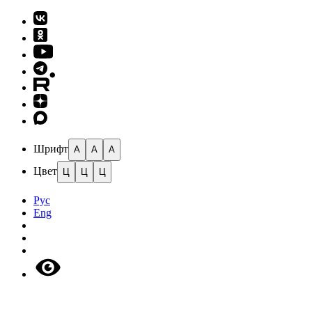
Шрифт
A
A
A
Цвет
Ц
Ц
Ц
Рус
Eng