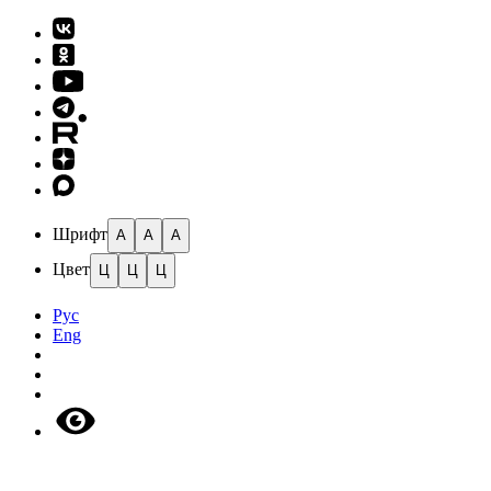
Шрифт
A
A
A
Цвет
Ц
Ц
Ц
Рус
Eng