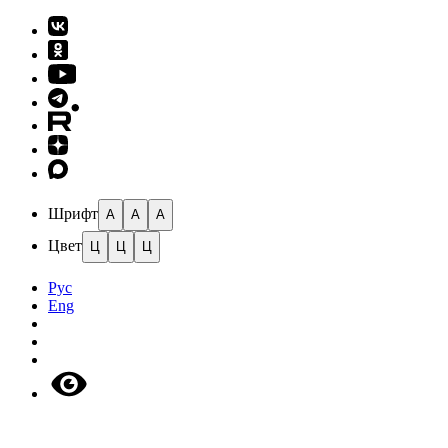
Шрифт
A
A
A
Цвет
Ц
Ц
Ц
Рус
Eng