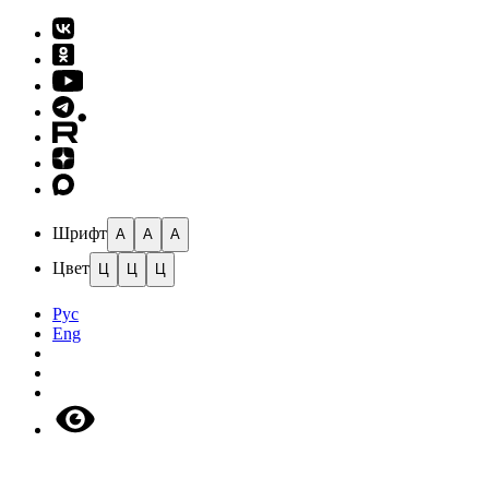
Шрифт
A
A
A
Цвет
Ц
Ц
Ц
Рус
Eng