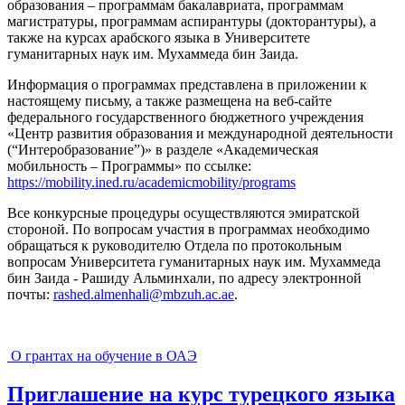
образования – программам бакалавриата, программам
магистратуры, программам аспирантуры (докторантуры), а
также на курсах арабского языка в Университете
гуманитарных наук им. Мухаммеда бин Заида.
Информация о программах представлена в приложении к
настоящему письму, а также размещена на веб-сайте
федерального государственного бюджетного учреждения
«Центр развития образования и международной деятельности
(“Интеробразование”)» в разделе «Академическая
мобильность – Программы» по ссылке:
https://mobility.ined.ru/academicmobility/programs
Все конкурсные процедуры осуществляются эмиратской
стороной. По вопросам участия в программах необходимо
обращаться к руководителю Отдела по протокольным
вопросам Университета гуманитарных наук им. Мухаммеда
бин Заида - Рашиду Альминхали, по адресу электронной
почты:
rashed.almenhali@mbzuh.ac.ae
.
О грантах на обучение в ОАЭ
Приглашение на курс турецкого языка