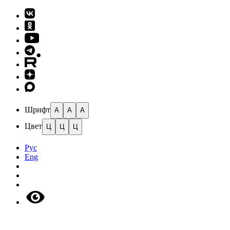
Шрифт
A
A
A
Цвет
Ц
Ц
Ц
Рус
Eng